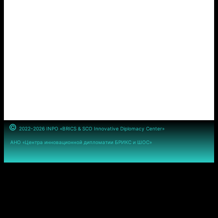
©
2022-2026
INPO «BRICS & SCO Innovative Diplomacy Center​»
АНО «Центра инновационной дипломатии БРИКС и ШОС»